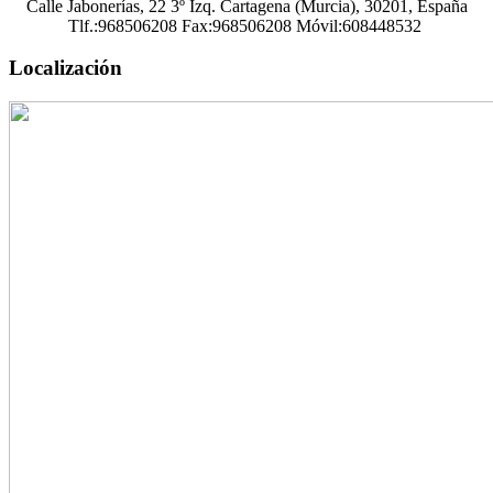
Calle Jabonerías, 22 3º Izq.
Cartagena (
Murcia),
30201,
España
Tlf.:968506208
Fax:
968506208
Móvil:
608448532
Localización